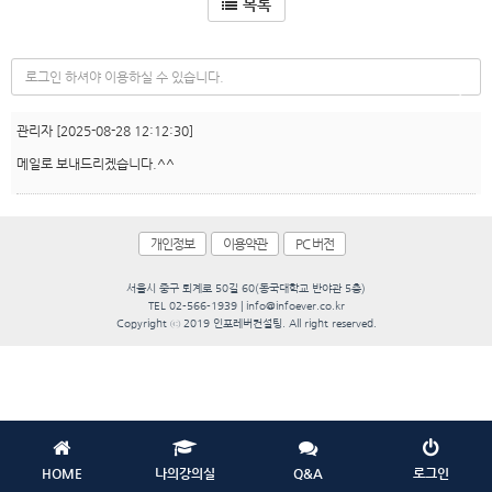
목록
(
s
관리자
[2025-08-28 12:12:30]
u
메일로 보내드리겠습니다.^^
c
c
e
s
개인정보
이용약관
PC 버전
s
)
서울시 중구 퇴계로 50길 60(동국대학교 반야관 5층)
TEL 02-566-1939 | info@infoever.co.kr
Copyright ⓒ 2019 인포레버컨설팅. All right reserved.
HOME
나의강의실
Q&A
로그인