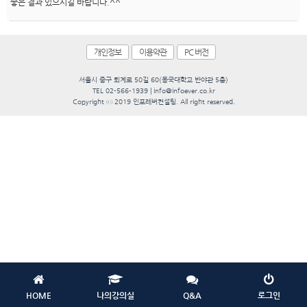
좋은 결과 있으시길 바랍니다.^^
c
c
e
s
개인정보
이용약관
PC 버전
s
)
서울시 중구 퇴계로 50길 60(동국대학교 반야관 5층)
TEL 02-566-1939 | info@infoever.co.kr
Copyright ⓒ 2019 인포레버컨설팅. All right reserved.
HOME
나의강의실
Q&A
로그인